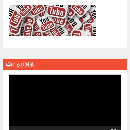
ゆるり対談
動
画
プ
レ
ー
ヤ
ー