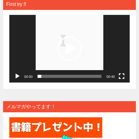
First try !!
動
画
プ
レ
ー
ヤ
ー
00:00
00:40
メルマガやってます！