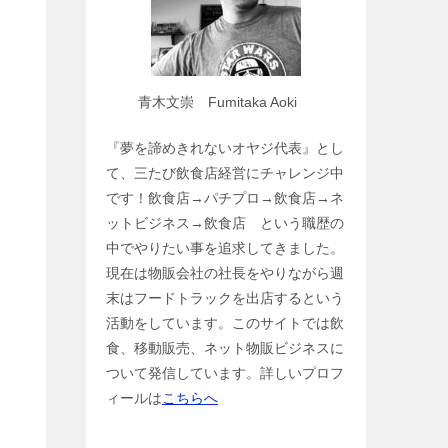
青木文崇 Fumitaka Aoki
『夢を諦めきれないオヤジ代表』とし
て、三たび飲食店経営にチャレンジ中
です！飲食店→パチプロ→飲食店→ネ
ットビジネス→飲食店 という職歴の
中でやりたい事を追求してきました。
現在は物販会社の社長をやりながら週
末はフードトラックを出店するという
活動をしています。このサイトでは飲
食、移動販売、ネット物販ビジネスに
ついて発信しています。詳しいプロフ
ィールは
こちらへ