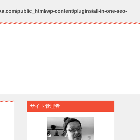
a.com/public_html/wp-content/plugins/all-in-one-seo-
サイト管理者