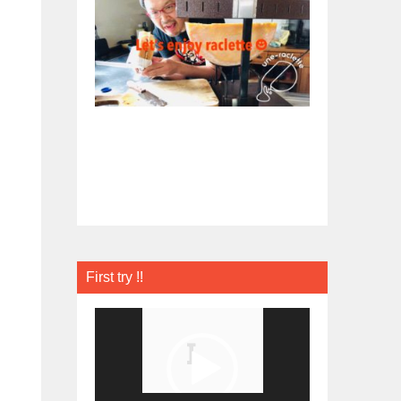
First try !!
動
画
プ
レ