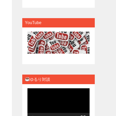
YouTube
ゆるり対談
動
画
プ
レ